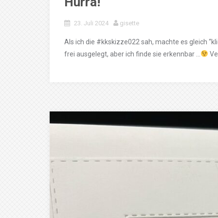
Hurra!
23. Juli 2024
gisette
Als ich die #kkskizze022 sah, machte es gleich “kli
frei ausgelegt, aber ich finde sie erkennbar …
Ve