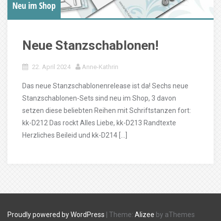
Neu im Shop
Neue Stanzschablonen!
22. April 2024
Anne-Kathrin
Das neue Stanzschablonenrelease ist da! Sechs neue
Stanzschablonen-Sets sind neu im Shop, 3 davon
setzen diese beliebten Reihen mit Schriftstanzen fort:
kk-D212 Das rockt Alles Liebe, kk-D213 Randtexte
Herzliches Beileid und kk-D214 […]
Proudly powered by WordPress
|
Theme:
Alizee
by aThemes