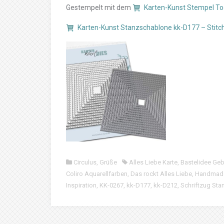
Gestempelt mit dem
Karten-Kunst Stempel Too
Karten-Kunst Stanzschablone kk-D177 – Stit
Circulus
,
Grüße
Alles Liebe Karte
,
Bastelidee Geb
Coliro Aquarellfarben
,
Das rockt Alles Liebe
,
Handmade 
Inspiration
,
KK-0267
,
kk-D177
,
kk-D212
,
Schriftzug Sta