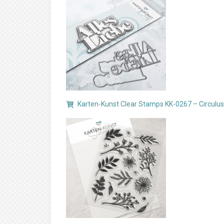
Karten-Kunst Clear Stamps KK-0267 – Circulus