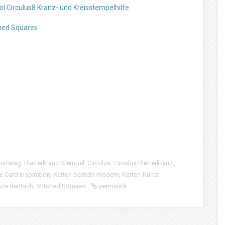
l Circulus8 Kranz- und Kreisstempelhilfe
ched Squares
urtstag
,
Blätterkranz Stempel
,
Circulus
,
Circulus Blätterkranz
,
Card Inspiration
,
Karten basteln modern
,
Karten-Kunst
nze deutsch
,
Stitched Squares
permalink