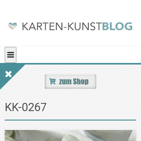
Skip
to
content
KK-0267