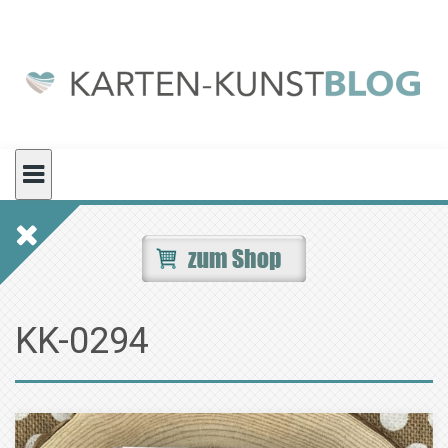
Skip
to
content
KK-0294