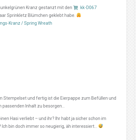
dunkelgrünen Kranz gestanzt mit den
kk-D067
n paar Sprinkletz Blümchen geklebt habe.
ings-Kranz / Spring Wreath
 Stempelset und fertig ist die Eierpappe zum Befüllen und
den passenden Inhalt zu besorgen…
nen Hasi verliebt – und ihr? Ihr habt ja sicher schon im
 Ich bin doch immer so neugierig, äh interessiert…