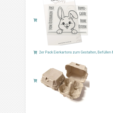
2er Pack Eierkartons zum Gestalten, Befüllen