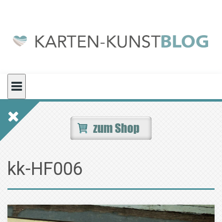
Skip
to
content
kk-HF006