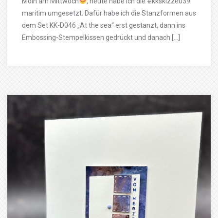
Moin am Mittwoch
, heute habe ich die #kkskizze039
maritim umgesetzt. Dafür habe ich die Stanzformen aus
dem Set KK-D046 „At the sea“ erst gestanzt, dann ins
Embossing-Stempelkissen gedrückt und danach […]