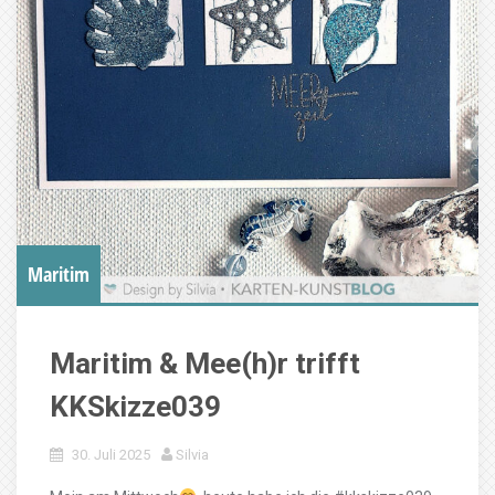
Maritim
Maritim & Mee(h)r trifft
KKSkizze039
30. Juli 2025
Silvia