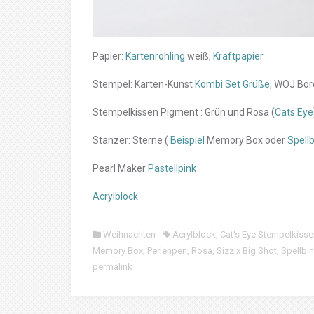
Papier:
Kartenrohling
weiß,
Kraftpapier
Stempel: Karten-Kunst
Kombi Set Grüße
, WOJ Bor
Stempelkissen Pigment : Grün und Rosa (
Cats Eye
Stanzer: Sterne (
Beispiel
Memory Box oder
Spellb
Pearl Maker
Pastellpink
Acrylblock
Weihnachten
Acrylblock
,
Cat's Eye Stempelkisse
Memory Box
,
Perlenpen
,
Rosa
,
Sizzix Big Shot
,
Spellbi
permalink