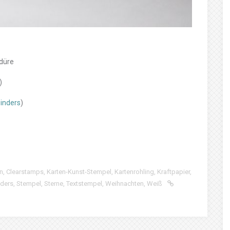
düre
)
inders
)
n
,
Clearstamps
,
Karten-Kunst-Stempel
,
Kartenrohling
,
Kraftpapier
,
nders
,
Stempel
,
Sterne
,
Textstempel
,
Weihnachten
,
Weiß