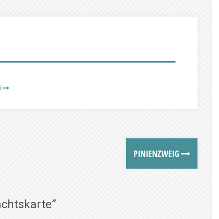
i
PINIENZWEIG
achtskarte
”