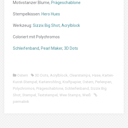
Motivstanzer Blume,
Prägeschablone
Stempelkissen:
Hero Hues
Werkzeug:
Sizzix Big Shot
,
Acrylblock
Coloriert mit Polychromos
Schleifenband
,
Pearl Maker
,
3D Dots
Ostern
3D Dots
,
Acrylblock
,
Clearstamps
,
Hase
,
Karten-
Kunst-Stempel
,
Kartenrohling
,
Kraftpapier
,
Ostern
,
Perlenpen
,
Polychromos
,
Prägeschablone
,
Schleifenband
,
Sizzix Big
Shot
,
Stempel
,
Textstempel
,
Wee Stamps
,
Weiß
permalink