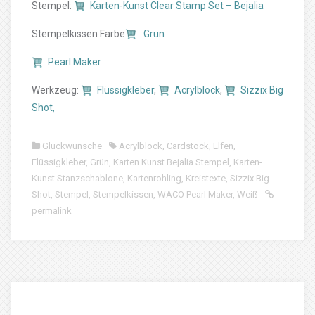
Stempel:
Karten-Kunst Clear Stamp Set – Bejalia
Stempelkissen Farbe
Grün
Pearl Maker
Werkzeug:
Flüssigkleber
,
Acrylblock
,
Sizzix Big
Shot,
Glückwünsche
Acrylblock
,
Cardstock
,
Elfen
,
Flüssigkleber
,
Grün
,
Karten Kunst Bejalia Stempel
,
Karten-
Kunst Stanzschablone
,
Kartenrohling
,
Kreistexte
,
Sizzix Big
Shot
,
Stempel
,
Stempelkissen
,
WACO Pearl Maker
,
Weiß
permalink