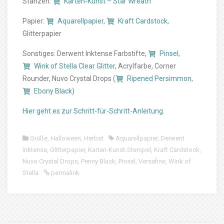
Stanzen:
Karten-Kunst – Star Wreath
Papier:
Aquarellpapier
,
Kraft Cardstock
,
Glitterpapier
Sonstiges: Derwent Inktense Farbstifte,
Pinsel
,
Wink of Stella Clear Glitter
, Acrylfarbe, Corner
Rounder, Nuvo Crystal Drops (
Ripened Persimmon
,
Ebony Black
)
Hier geht es zur Schritt-für-Schritt-Anleitung.
Grüße
,
Halloween
,
Herbst
Aquarellpapier
,
Derwent
Inktense
,
Glitterpapier
,
Karten-Kunst-Stempel
,
Kraft Cardstock
,
Nuvo Crystal Drops
,
Penny Black
,
Pinsel
,
Versafine
,
Wink of
Stella
permalink