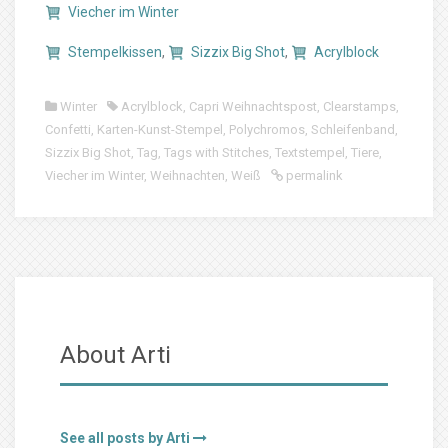
Viecher im Winter
Stempelkissen
,
Sizzix Big Shot
,
Acrylblock
Winter
Acrylblock
,
Capri Weihnachtspost
,
Clearstamps
,
Confetti
,
Karten-Kunst-Stempel
,
Polychromos
,
Schleifenband
,
Sizzix Big Shot
,
Tag
,
Tags with Stitches
,
Textstempel
,
Tiere
,
Viecher im Winter
,
Weihnachten
,
Weiß
permalink
About Arti
See all posts by Arti