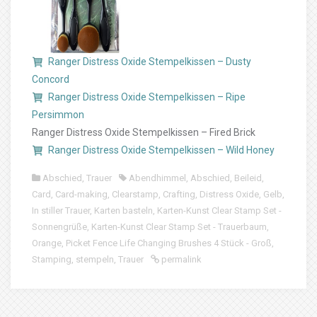
Ranger Distress Oxide Stempelkissen – Dusty
Concord
Ranger Distress Oxide Stempelkissen – Ripe
Persimmon
Ranger Distress Oxide Stempelkissen – Fired Brick
Ranger Distress Oxide Stempelkissen – Wild Honey
Abschied
,
Trauer
Abendhimmel
,
Abschied
,
Beileid
,
Card
,
Card-making
,
Clearstamp
,
Crafting
,
Distress Oxide
,
Gelb
,
In stiller Trauer
,
Karten basteln
,
Karten-Kunst Clear Stamp Set -
Sonnengrüße
,
Karten-Kunst Clear Stamp Set - Trauerbaum
,
Orange
,
Picket Fence Life Changing Brushes 4 Stück - Groß
,
Stamping
,
stempeln
,
Trauer
permalink