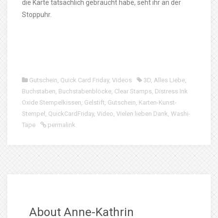
die Karte tatsächlich gebraucht habe, seht ihr an der
Stoppuhr.
Gutschein
,
Quick Card Friday
,
Videos
3D
,
Alles Liebe
,
Buchstaben
,
Buchstabenblöcke
,
Clear Stamps
,
Distress Ink
Oxide Stempelkissen
,
Gelstift
,
Gutschein
,
Karten-Kunst-
Stempel
,
QuickCardFriday
,
Video
,
Vielen lieben Dank
,
Washi-
Tape
permalink
About Anne-Kathrin