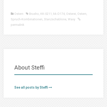
Ostern
Brusho
,
KK-0211
,
kk-D174
,
Osterei
,
Ostern
,
Spruch-Kombinationen
,
Stanzschablone
,
Wavy
permalink
About Steffi
See all posts by Steffi