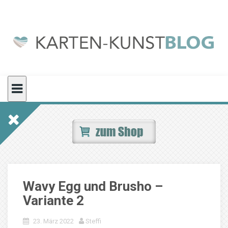
Skip
to
content
Wavy Egg und Brusho –
Variante 2
23. März 2022
Steffi