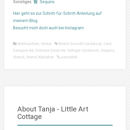
Sonstiges:
Sequins
Hier geht es zur Schritt-für-Schritt-Anleitung auf
meinem Blog.
Besucht mich doch auch bei Instagram.
Weihnachten
,
Winter
Bristol Smooth Cardstock
,
Card
Designer A6
,
Distress Oxide Ink
,
farbiger Cardstock
,
Sequins
,
Stencil
,
Stencil Alphabet
permalink
About Tanja - Little Art
Cottage