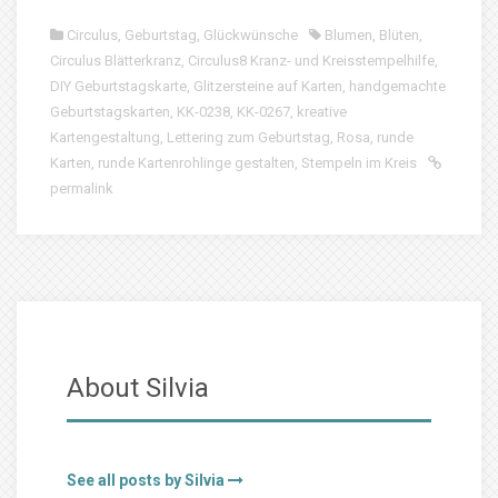
Circulus
,
Geburtstag
,
Glückwünsche
Blumen
,
Blüten
,
Circulus Blätterkranz
,
Circulus8 Kranz- und Kreisstempelhilfe
,
DIY Geburtstagskarte
,
Glitzersteine auf Karten
,
handgemachte
Geburtstagskarten
,
KK-0238
,
KK-0267
,
kreative
Kartengestaltung
,
Lettering zum Geburtstag
,
Rosa
,
runde
Karten
,
runde Kartenrohlinge gestalten
,
Stempeln im Kreis
permalink
About Silvia
See all posts by Silvia