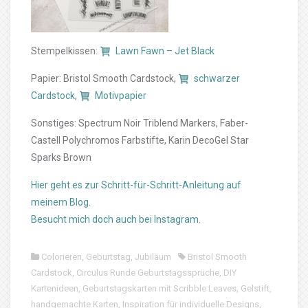
Stempelkissen:
Lawn Fawn – Jet Black
Papier: Bristol Smooth Cardstock,
schwarzer
Cardstock
,
Motivpapier
Sonstiges: Spectrum Noir Triblend Markers, Faber-
Castell Polychromos Farbstifte, Karin DecoGel Star
Sparks Brown
Hier geht es zur Schritt-für-Schritt-Anleitung auf
meinem Blog.
Besucht mich doch auch bei Instagram.
Colorieren
,
Geburtstag
,
Jubiläum
Bristol Smooth
Cardstock
,
Circulus Runde Geburtstagssprüche
,
DIY
Kartenideen
,
Geburtstagskarten mit Scribble Leaves
,
Gelstift
,
handgemachte Karten
,
Inspiration für individuelle Designs
,