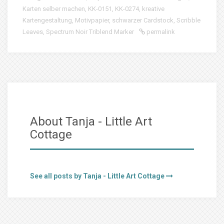
Karten selber machen
,
KK-0151
,
KK-0274
,
kreative
Kartengestaltung
,
Motivpapier
,
schwarzer Cardstock
,
Scribble
Leaves
,
Spectrum Noir Triblend Marker
permalink
About Tanja - Little Art
Cottage
See all posts by Tanja - Little Art Cottage