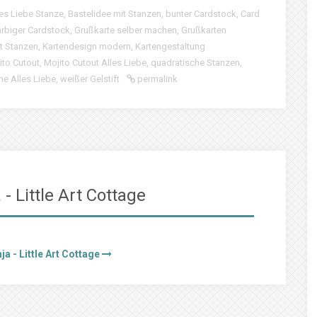
les Liebe Stanze
,
Bastelidee mit Stanzen
,
bunter Cardstock
,
Card
arbiger Cardstock
,
Grußkarte selber machen
,
Grußkarten
t Stanzen
,
Kartendesign modern
,
Kartengestaltung
ito Cutout
,
Mojito Cutout Alles Liebe
,
quadratische Stanzen
,
e Alles Liebe
,
weißer Gelstift
permalink
- Little Art Cottage
ja - Little Art Cottage