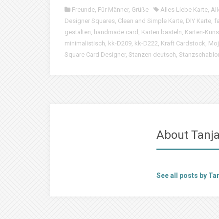
Freunde
,
Für Männer
,
Grüße
Alles Liebe Karte
,
Al
Designer Squares
,
Clean and Simple Karte
,
DIY Karte
,
f
gestalten
,
handmade card
,
Karten basteln
,
Karten-Kuns
minimalistisch
,
kk-D209
,
kk-D222
,
Kraft Cardstock
,
Moj
Square Card Designer
,
Stanzen deutsch
,
Stanzschablon
About Tanja 
See all posts by Tan