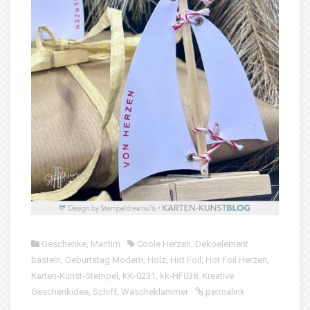
Geschenke
,
Maritim
Coole Herzen
,
Dekoelement
basteln
,
Geburtstag Modern
,
Holz
,
Hot Foil
,
Hot Foil Herzen
,
Karten-Kunst-Stempel
,
KK-0231
,
kk-HF038
,
Kreative
Geschenkidee
,
Schiff
,
Wäscheklammer
permalink