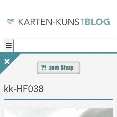
Skip
to
content
kk-HF038