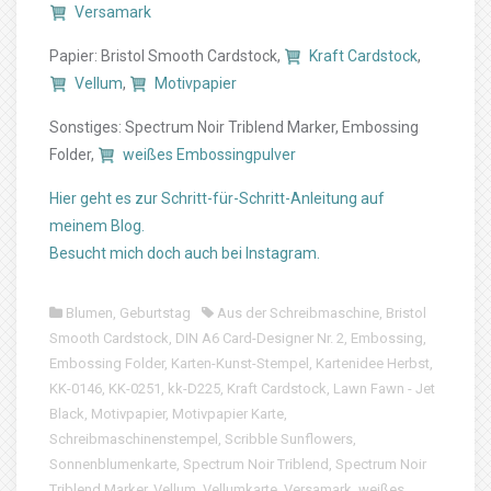
Versamark
Papier: Bristol Smooth Cardstock,
Kraft Cardstock
,
Vellum
,
Motivpapier
Sonstiges: Spectrum Noir Triblend Marker, Embossing
Folder,
weißes Embossingpulver
Hier geht es zur Schritt-für-Schritt-Anleitung auf
meinem Blog.
Besucht mich doch auch bei Instagram.
Blumen
,
Geburtstag
Aus der Schreibmaschine
,
Bristol
Smooth Cardstock
,
DIN A6 Card-Designer Nr. 2
,
Embossing
,
Embossing Folder
,
Karten-Kunst-Stempel
,
Kartenidee Herbst
,
KK-0146
,
KK-0251
,
kk-D225
,
Kraft Cardstock
,
Lawn Fawn - Jet
Black
,
Motivpapier
,
Motivpapier Karte
,
Schreibmaschinenstempel
,
Scribble Sunflowers
,
Sonnenblumenkarte
,
Spectrum Noir Triblend
,
Spectrum Noir
Triblend Marker
,
Vellum
,
Vellumkarte
,
Versamark
,
weißes