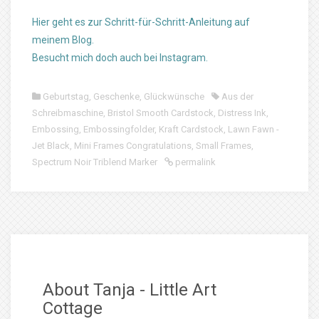
Hier geht es zur Schritt-für-Schritt-Anleitung auf
meinem Blog.
Besucht mich doch auch bei Instagram.
Geburtstag
,
Geschenke
,
Glückwünsche
Aus der
Schreibmaschine
,
Bristol Smooth Cardstock
,
Distress Ink
,
Embossing
,
Embossingfolder
,
Kraft Cardstock
,
Lawn Fawn -
Jet Black
,
Mini Frames Congratulations
,
Small Frames
,
Spectrum Noir Triblend Marker
permalink
About Tanja - Little Art
Cottage