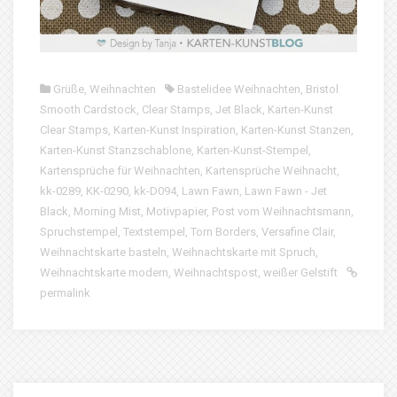
Grüße
,
Weihnachten
Bastelidee Weihnachten
,
Bristol
Smooth Cardstock
,
Clear Stamps
,
Jet Black
,
Karten-Kunst
Clear Stamps
,
Karten-Kunst Inspiration
,
Karten-Kunst Stanzen
,
Karten-Kunst Stanzschablone
,
Karten-Kunst-Stempel
,
Kartensprüche für Weihnachten
,
Kartensprüche Weihnacht
,
kk-0289
,
KK-0290
,
kk-D094
,
Lawn Fawn
,
Lawn Fawn - Jet
Black
,
Morning Mist
,
Motivpapier
,
Post vom Weihnachtsmann
,
Spruchstempel
,
Textstempel
,
Torn Borders
,
Versafine Clair
,
Weihnachtskarte basteln
,
Weihnachtskarte mit Spruch
,
Weihnachtskarte modern
,
Weihnachtspost
,
weißer Gelstift
permalink