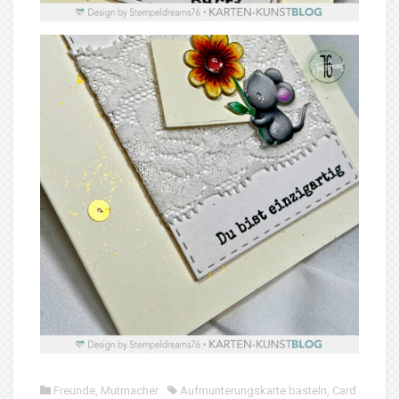
Freunde
,
Mutmacher
Aufmunterungskarte basteln
,
Card