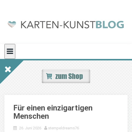
Skip
to
content
Für einen einzigartigen
Menschen
26. Juni 2026
stempeldreams76