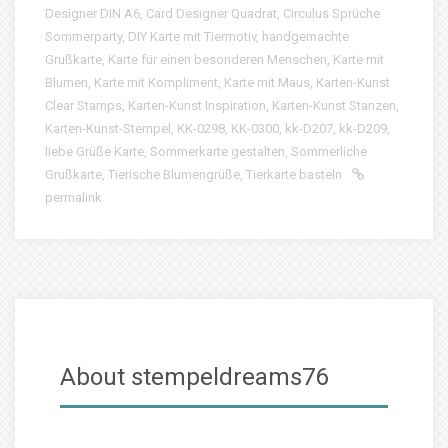
Designer DIN A6
,
Card Designer Quadrat
,
Circulus Sprüche
Sommerparty
,
DIY Karte mit Tiermotiv
,
handgemachte
Grußkarte
,
Karte für einen besonderen Menschen
,
Karte mit
Blumen
,
Karte mit Kompliment
,
Karte mit Maus
,
Karten-Kunst
Clear Stamps
,
Karten-Kunst Inspiration
,
Karten-Kunst Stanzen
,
Karten-Kunst-Stempel
,
KK-0298
,
KK-0300
,
kk-D207
,
kk-D209
,
liebe Grüße Karte
,
Sommerkarte gestalten
,
Sommerliche
Grußkarte
,
Tierische Blumengrüße
,
Tierkarte basteln
permalink
About stempeldreams76