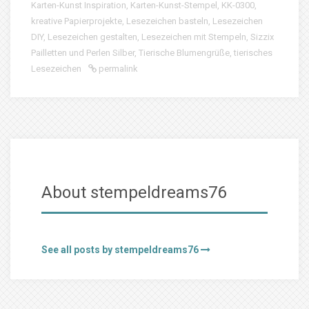
Karten-Kunst Inspiration
,
Karten-Kunst-Stempel
,
KK-0300
,
kreative Papierprojekte
,
Lesezeichen basteln
,
Lesezeichen
DIY
,
Lesezeichen gestalten
,
Lesezeichen mit Stempeln
,
Sizzix
Pailletten und Perlen Silber
,
Tierische Blumengrüße
,
tierisches
Lesezeichen
permalink
About stempeldreams76
See all posts by stempeldreams76