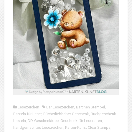
Lesezeichen
Bär Lesezeichen
,
Bärchen Stempel
,
Basteln für Leser
,
Bücherliebhaber Geschenk
,
Buchgeschenk
basteln
,
DIY Geschenkidee
,
Geschenk für Leseratten
,
handgemachtes Lesezeichen
,
Karten-Kunst Clear Stamps
,