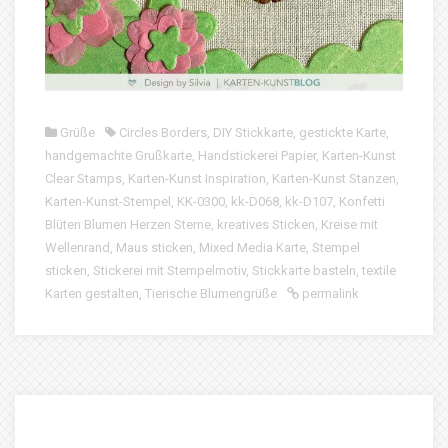
Grüße
Circles Borders
,
DIY Stickkarte
,
gestickte Karte
,
handgemachte Grußkarte
,
Handstickerei Papier
,
Karten-Kunst
Clear Stamps
,
Karten-Kunst Inspiration
,
Karten-Kunst Stanzen
,
Karten-Kunst-Stempel
,
KK-0300
,
kk-D068
,
kk-D107
,
Konfetti
Blüten Blumen Herzen Sterne
,
kreatives Sticken
,
Kreise mit
Wellenrand
,
Maus sticken
,
Mixed Media Karte
,
Stempel
sticken
,
Stickerei mit Stempelmotiv
,
Stickkarte basteln
,
textile
Karten gestalten
,
Tierische Blumengrüße
permalink