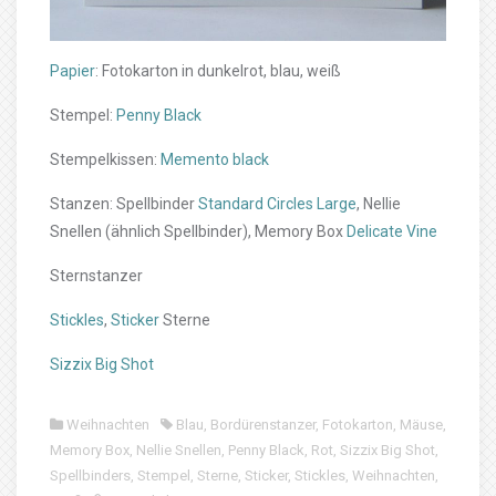
Papier
: Fotokarton in dunkelrot, blau, weiß
Stempel:
Penny Black
Stempelkissen:
Memento black
Stanzen: Spellbinder
Standard Circles Large
, Nellie
Snellen (ähnlich Spellbinder), Memory Box
Delicate Vine
Sternstanzer
Stickles
,
Sticker
Sterne
Sizzix Big Shot
Weihnachten
Blau
,
Bordürenstanzer
,
Fotokarton
,
Mäuse
,
Memory Box
,
Nellie Snellen
,
Penny Black
,
Rot
,
Sizzix Big Shot
,
Spellbinders
,
Stempel
,
Sterne
,
Sticker
,
Stickles
,
Weihnachten
,