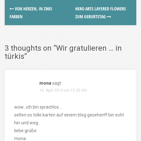
VON HERZEN, IN ZWEI
HERO ARTS LAYERED FLOWERS
FARBEN
ZUM GEBURTSTAG
3 thoughts on “
Wir gratulieren … in
türkis
”
mona
sagt:
10. April 2013 um 15:35 Uhr
wow…ich bin sprachlos…
selten so tolle karten auf einem blog gesehen!!! bin echt
hin und weg…
liebe grüße
mona