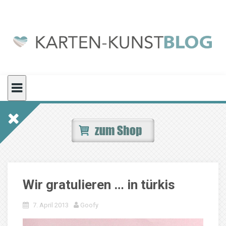
Skip
to
content
Wir gratulieren … in türkis
7. April 2013
Goofy