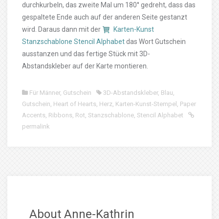
durchkurbeln, das zweite Mal um 180° gedreht, dass das
gespaltete Ende auch auf der anderen Seite gestanzt
wird. Daraus dann mit der
Karten-Kunst
Stanzschablone Stencil Alphabet
das Wort Gutschein
ausstanzen und das fertige Stück mit 3D-
Abstandskleber auf der Karte montieren.
Für Männer
,
Gutschein
3D-Abstandskleber
,
Blau
,
Gutschein
,
Heart of Hearts
,
Herz
,
Karten-Kunst-Stempel
,
Paper
Accents
,
Ribbons
,
Rot
,
Stanzschablone
,
Stencil Alphabet
permalink
About Anne-Kathrin