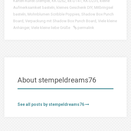
Karten-Kunst-Stempel
,
KK-0262
,
kk-D141
,
KK-D235
,
kleine
Aufmerksamkeit basteln
,
kleines Geschenk DIY
,
Mitbringsel
basteln
,
Mohnblumen Scribble Poppies
,
Shadow Box Punch
Board
,
Verpackung mit Shadow Box Punch Board
,
Viele kleine
Anhänger
,
Viele kleine liebe Grüße
permalink
About stempeldreams76
See all posts by stempeldreams76