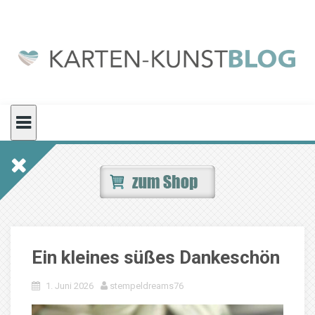
Skip
to
content
Ein kleines süßes Dankeschön
1. Juni 2026
stempeldreams76