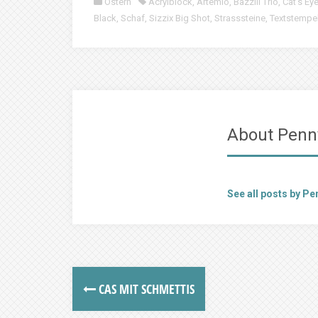
Ostern
Acrylblock
,
Artemio
,
Bazzill Trio
,
Cat's Ey
Black
,
Schaf
,
Sizzix Big Shot
,
Strasssteine
,
Textstempe
About Penn
See all posts by Pe
CAS MIT SCHMETTIS