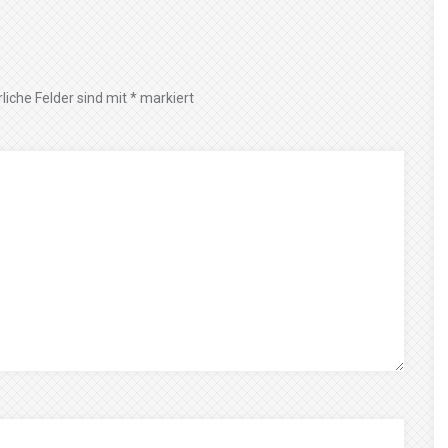
liche Felder sind mit
*
markiert