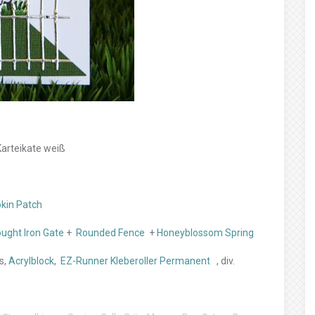
Karteikate weiß
kin Patch
ght Iron Gate
+
Rounded Fence
+
Honeyblossom Spring
s,
Acrylblock
,
EZ-Runner Kleberoller Permanent
, div.