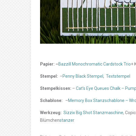
Papier: –
Bazzill Monochromatic Cardstock Trio
+ 
Stempel:
–
Penny Black Stempel
,
Textstempel
Stempelkissen:
–
Cat’s Eye Queues Chalk – Pump
Schablone:
–
Memory Box Stanzschablone – Wrou
Werkzeug:
Sizzix Big Shot Stanzmaschine
, Copic
Blümchen
stanzer