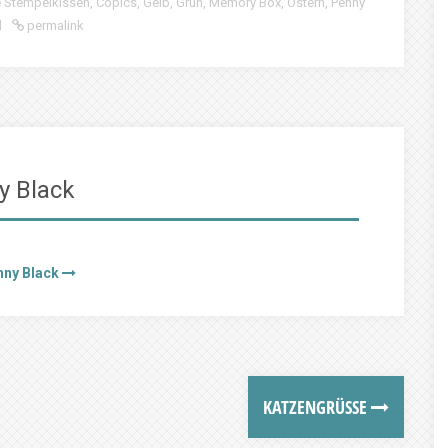
e Stempelkissen
,
Copics
,
Gelb
,
Grün
,
Memory Box
,
Ostern
,
Penny
l
permalink
y Black
nny Black
KATZENGRÜSSE